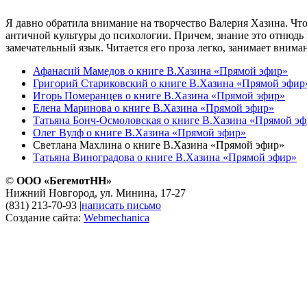
Я давно обратила внимание на творчество Валерия Хазина. Что 
античной культуры до психологии. Причем, знание это отнюдь 
замечательный язык. Читается его проза легко, занимает вниман
Афанасий Мамедов о книге В.Хазина «Прямой эфир»
Григорий Стариковский о книге В.Хазина «Прямой эфир
Игорь Померанцев о книге В.Хазина «Прямой эфир»
Елена Маринова о книге В.Хазина «Прямой эфир»
Татьяна Бонч-Осмоловская о книге В.Хазина «Прямой э
Олег Вулф о книге В.Хазина «Прямой эфир»
Светлана Махлина о книге В.Хазина «Прямой эфир»
Татьяна Виноградова о книге В.Хазина «Прямой эфир»
©
ООО «БегемотНН»
Нижний Новгород, ул. Минина, 17-27
(831) 213-70-93
|
написать письмо
Создание сайта:
Webmechanica