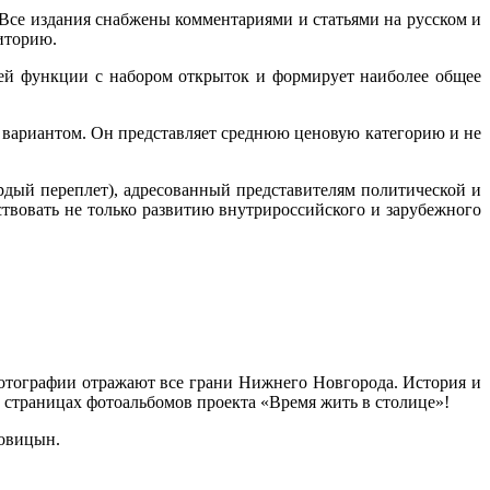
 Все издания снабжены комментариями и статьями на русском и
иторию.
оей функции с набором открыток и формирует наиболее общее
м вариантом. Он представляет среднюю ценовую категорию и не
рдый переплет), адресованный представителям политической и
ствовать не только развитию внутрироссийского и зарубежного
фотографии отражают все грани Нижнего Новгорода. История и
а страницах фотоальбомов проекта «Время жить в столице»!
ровицын.