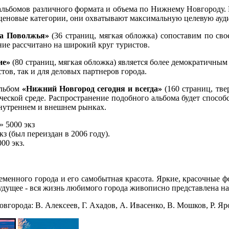
оальбомов различного формата и объема по Нижнему Новгороду.
 ценовые категории, они охватывают максимальную целевую ауд
ца Поволжья»
(36 страниц, мягкая обложка) сопоставим по св
ние рассчитано на широкий круг туристов.
ие»
(80 страниц, мягкая обложка) является более демократичны
тов, так и для деловых партнеров города.
альбом
«Нижний Новгород сегодня и всегда»
(160 страниц, тве
ической среде. Распространение подобного альбома будет способ
внутреннем и внешнем рынках.
 5000 экз
з (был переиздан в 2006 году).
00 экз.
еменного города и его самобытная красота. Яркие, красочные 
 будущее - вся жизнь любимого города живописно представлена н
города: В. Алексеев, Г. Ахадов, А. Ивасенко, В. Мошков, Р. Я