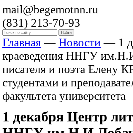
mail@begemotnn.ru
(831)
213-70-93
Главная
—
Новости
—
1 
краеведения ННГУ им.Н.И
писателя и поэта Елену 
студентами и преподават
факультета университета
1 декабря Центр ли
ННГУ им.Н.И.Лобач