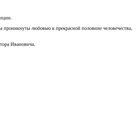
зиции.
ры проникнуты любовью к прекрасной половине человечества,
ктора Ивановича.