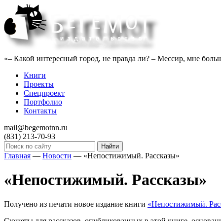
«– Какой интересный город, не правда ли? – Мессир, мне больше
Книги
Проекты
Спецпроект
Портфолио
Контакты
mail@begemotnn.ru
(831)
213-70-93
Главная
—
Новости
—
«Непостижимый. Рассказы»
«Непостижимый. Рассказы»
Получено из печати новое издание книги
«Непостижимый. Рас
Сюжеты для рассказов, опубликованных в этой книге, основаны