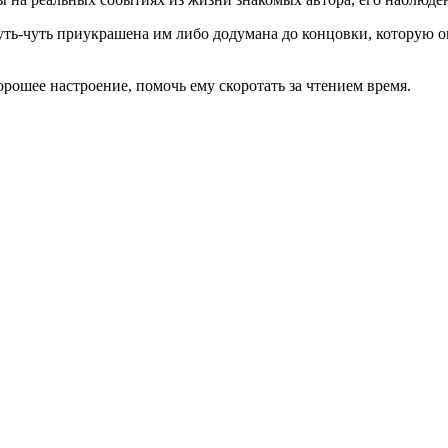
уть-чуть приукрашена им либо додумана до концовки, которую он
орошее настроение, помочь ему скоротать за чтением время.