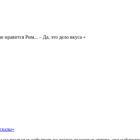
 нравится Рим... – Да, это дело вкуса »
сказы»
 на реальных событиях из жизни знакомых автора, его наблюдени