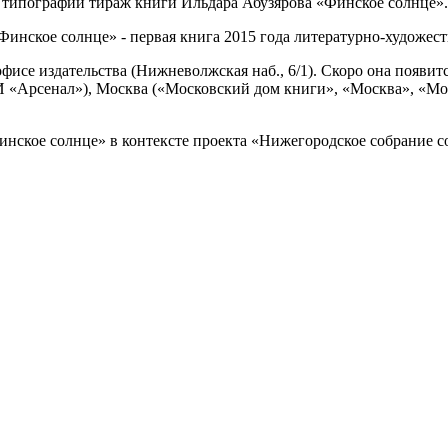
з типографии тираж книги Ильдара Абузярова «Финское солнце».
Финское солнце» - первая книга 2015 года литературно-художе
фисе издательства (Нижневолжская наб., 6/1). Скоро она появ
«Арсенал»), Москва («Московский дом книги», «Москва», «Моло
инское солнце» в контексте проекта «Нижегородское собрание 