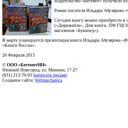
Издательство «Бегемот» получило и
Роман писателя Ильдара Абузярова «
Сегодня книгу можно приобрести в о
(«Дирижабль», Дом книги, ПФ ГЦСИ 
магазинов «Буквоед»).
В марте планируется презентация книги Ильдара Абузярова «Ф
«Книги России».
26 Февраля 2015
©
ООО «БегемотНН»
Нижний Новгород, ул. Минина, 17-27
(831) 213-70-93
|
написать письмо
Создание сайта:
Webmechanica