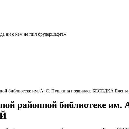
гда ни с кем не пил брудершафта»
онной библиотеке им. А. С. Пушкина появилась БЕСЕДКА Ел
ной районной библиотеке им. 
ОЙ