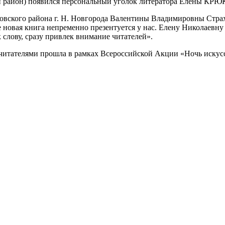
ий район) появился персональный уголок литератора Елены К
овского района г. Н. Новгорода Валентины Владимировны Страх
овая книга непременно презентуется у нас. Елену Николаевну
слову, сразу привлек внимание читателей».
 читателями прошла в рамках Всероссийской Акции «Ночь искусст