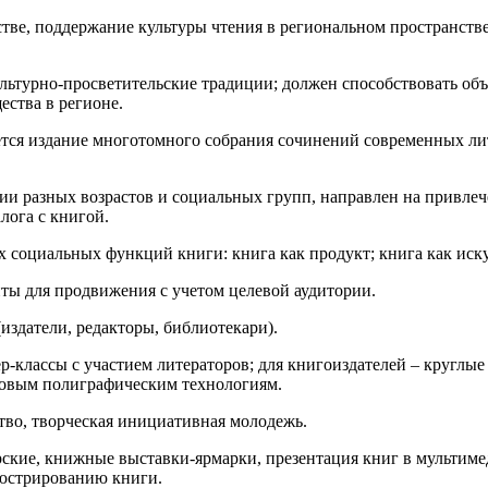
стве, поддержание культуры чтения в региональном пространст
льтурно-просветительские традиции; должен способствовать об
ества в регионе.
ается издание многотомного собрания сочинений современных л
ии разных возрастов и социальных групп, направлен на привле
лога с книгой.
 социальных функций книги: книга как продукт; книга как иску
ты для продвижения с учетом целевой аудитории.
издатели, редакторы, библиотекари).
р-классы с участием литераторов; для книгоиздателей – круглы
новым полиграфическим технологиям.
ство, творческая инициативная молодежь.
ские, книжные выставки-ярмарки, презентация книг в мультиме
люстрированию книги.