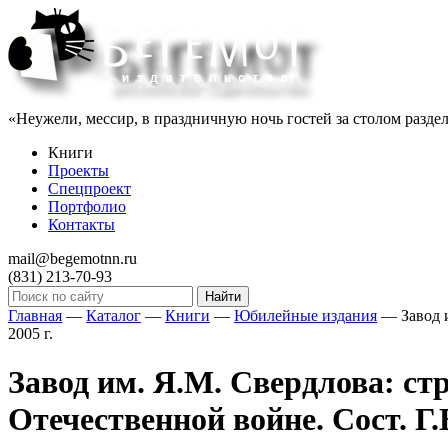
«Неужели, мессир, в праздничную ночь гостей за столом раздел
Книги
Проекты
Спецпроект
Портфолио
Контакты
mail@begemotnn.ru
(831)
213-70-93
Главная
—
Каталог
—
Книги
—
Юбилейные издания
—
Завод 
2005 г.
Завод им. Я.М. Свердлова: с
Отечественной войне. Сост. Г.В.