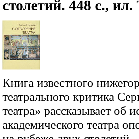
столетий. 448 с., ил.
Книга известного нижегор
театрального критика Сер
театра» рассказывает об 
академического театра оп
на рубеже двух столетий.