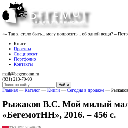
«– Так я, стало быть... могу попросить... об одной вещи? – Пот
Книги
Проекты
Спецпроект
Портфолио
Контакты
mail@begemotnn.ru
(831)
213-70-93
Главная
—
Каталог
—
Книги
—
Сегодня в продаже
—
Рыжаков
Рыжаков В.С. Мой милый мал
«БегемотНН», 2016. – 456 с.