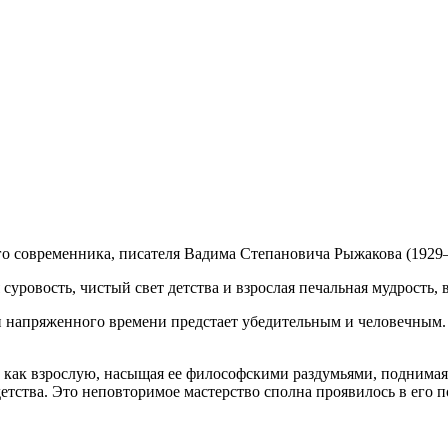
о современника, писателя Вадима Степановича Рыжакова (1929–
 суровость, чистый свет детства и взрослая печальная мудрость
ки напряженного времени предстает убедительным и человечным
у как взрослую, насыщая ее философскими раздумьями, поднимая
детства. Это неповторимое мастерство сполна проявилось в его 