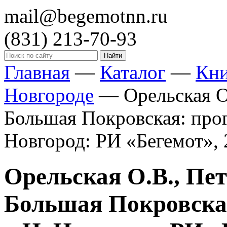
mail@begemotnn.ru
(831)
213-70-93
Главная
—
Каталог
—
Кн
Новгороде
—
Орельская О
Большая Покровская: прог
Новгород: РИ «Бегемот», 2
Орельская О.В., Пет
Большая Покровская