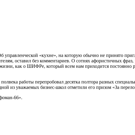
 Об управленческой «кухне», на которую обычно не принято при
ателям, оставил без комментариев. О сотнях афористичных фраз
 жизни, как о ШИФРе, который всем нам приходится постоянно ра
 полвека работы перепробовал десятка полтора разных специальн
дной из уважаемых бизнес-школ отметили его призом «За перело
фоман-66».