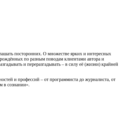
глашать посторонних. О множестве ярких и интересных
, рождённых по разным поводам клиентами автора и
згадывать и переразгадывать – в силу её (жизни) крайней
остей и профессий – от программиста до журналиста, от
м в сознании».