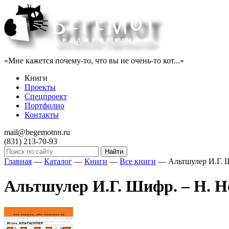
«Мне кажется почему-то, что вы не очень-то кот...»
Книги
Проекты
Спецпроект
Портфолио
Контакты
mail@begemotnn.ru
(831)
213-70-93
Главная
—
Каталог
—
Книги
—
Все книги
—
Альтшулер И.Г. Ш
Альтшулер И.Г. Шифр. – Н. Но