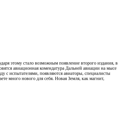
одаря этому стало возможным появление второго издания, в
вятся авиационная комендатура Дальней авиации ­на мысе
яду с испытателями, ­появляются авиаторы, специалисты
ете много нового для себя. Новая Земля, как магнит,