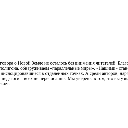
овора о Новой Земле не осталось без внимания читателей. Благ
 полигона, обнаруживаем «параллельные миры». «Нашими» стано
 дислоцировавшиеся в отдаленных точках. А среди авторов, нар
педагоги – всех не перечислишь. Мы уверены в том, что вы узна
кает.